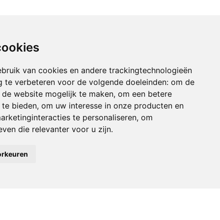
cookies
bruik van cookies en andere trackingtechnologieën
 te verbeteren voor de volgende doeleinden:
om de
an de website mogelijk te maken
,
om een betere
 te bieden
,
om uw interesse in onze producten en
arketinginteracties te personaliseren
,
om
ven die relevanter voor u zijn
.
orkeuren
CONTACTGEGEVENS
W&D VvE beheer