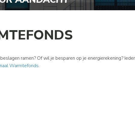
MTEFONDS
of beslagen ramen? Of wil je besparen op je energierekening? Ied
onaal Warmtefonds
.