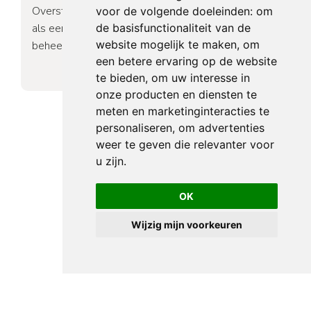
Overstappen van VvE-beheerder wordt vaak gezien
voor de volgende doeleinden:
om
de basisfunctionaliteit van de
als een ingewikkeld proces, maar bij W&D VvE
website mogelijk te maken
,
om
beheer bewijzen we dat het anders kan.
een betere ervaring op de website
Lees meer..
te bieden
,
om uw interesse in
onze producten en diensten te
meten en marketinginteracties te
personaliseren
,
om advertenties
weer te geven die relevanter voor
u zijn
.
OK
Wijzig mijn voorkeuren