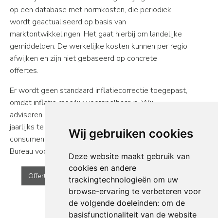
op een database met normkosten, die periodiek
wordt geactualiseerd op basis van
marktontwikkelingen. Het gaat hierbij om landelijke
gemiddelden. De werkelijke kosten kunnen per regio
afwijken en zijn niet gebaseerd op concrete
offertes.
Er wordt geen standaard inflatiecorrectie toegepast,
omdat inflatie moeilijk voorspelbaar is. Wij
adviseren daarom om de onderhoudsreservering
jaarlijks te indexeren op basis van de
Wij gebruiken cookies
consumentenprijsindex (CPI) van het Centraal
Bureau voor de Statistiek.
Deze website maakt gebruik van
cookies en andere
Offerte aanvraag opstellen van MJOP of BOP
trackingtechnologieën om uw
browse-ervaring te verbeteren voor
de volgende doeleinden:
om de
basisfunctionaliteit van de website